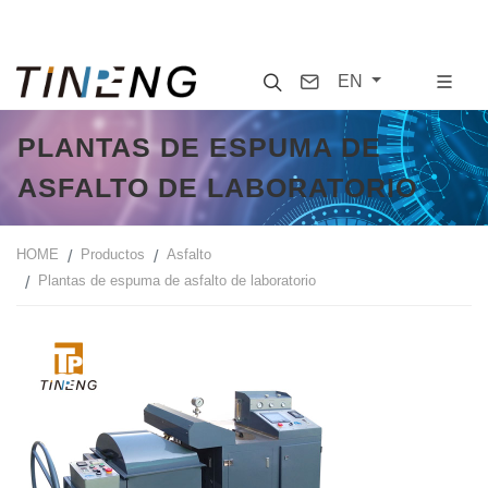
Search
Contact
EN
PLANTAS DE ESPUMA DE
ASFALTO DE LABORATORIO
HOME
Productos
Asfalto
Plantas de espuma de asfalto de laboratorio