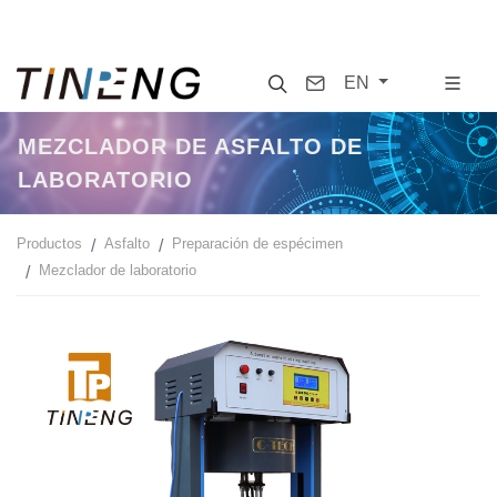
Search
Contact
EN
MEZCLADOR DE ASFALTO DE
LABORATORIO
Productos
Asfalto
Preparación de espécimen
Mezclador de laboratorio