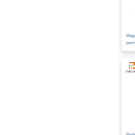
Máqu
pavi
Roda