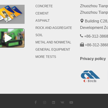
Zhuozhou Tianpen
CONCRETE
Zhuozhou Tianpe
CEMENT
ASPHALT
Building C28,
Development Zo
ROCK AND AGGREGATE
SOIL
+86-312-3868
METAL AND NONMETAL
+86-312-386
GENERAL EQUIPMENT
MORE TESTS
Privacy policy
Facebook
Instagram
LinkedIn
VK
YouTube