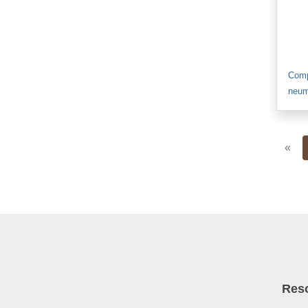
Comp
neum
Pre
«
Res