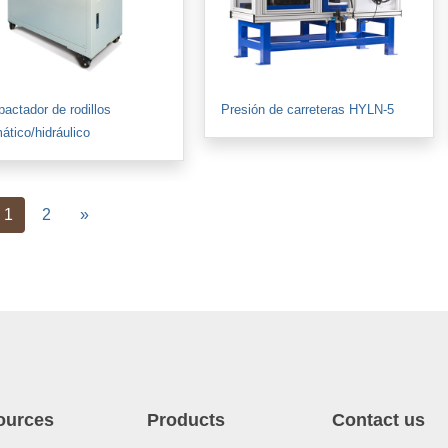
actador de rodillos
Presión de carreteras HYLN-5
ático/hidráulico
vious
Next
1
2
»
ources
Products
Contact us