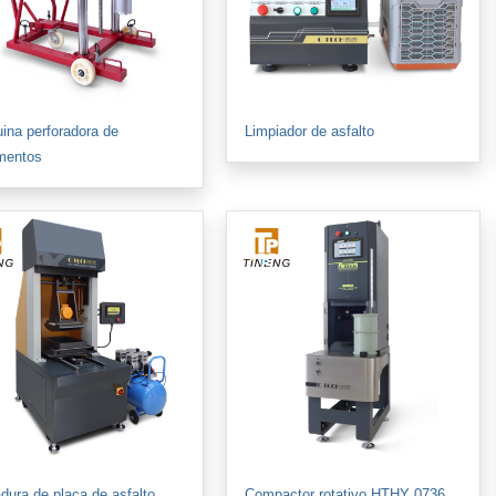
ina perforadora de
Limpiador de asfalto
mentos
dura de placa de asfalto
Compactor rotativo HTHY 0736