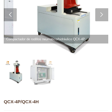
Compactador de rodillos neumático/hidráulico QCX-4P
QCX-4P/QCX-4H