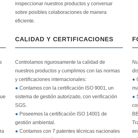
inspeccionar nuestros productos y conversar
sobre posibles colaboraciones de manera
eficiente.
CALIDAD Y CERTIFICACIONES
F
s
Controlamos rigurosamente la calidad de
Nu
nuestros productos y cumplimos con las normas
di
y certificaciones internacionales:
●
O
●
Contamos con la certificación ISO 9001, un
ma
que
sistema de gestión autorizado, con verificación
●
S
SGS.
co
●
Poseemos la certificación ISO 14001 de
BB
gestión ambiental.
Tr
ra
●
Contamos con 7 patentes técnicas nacionales
en