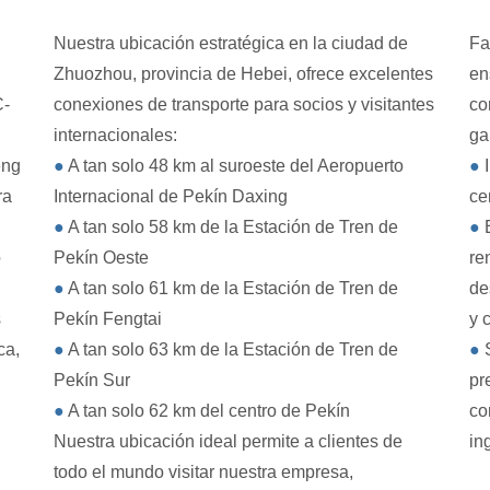
Nuestra ubicación estratégica en la ciudad de
Fa
Zhuozhou, provincia de Hebei, ofrece excelentes
en
C-
conexiones de transporte para socios y visitantes
co
internacionales:
ga
eng
●
A tan solo 48 km al suroeste del Aeropuerto
●
I
ra
Internacional de Pekín Daxing
ce
●
A tan solo 58 km de la Estación de Tren de
●
E
o
Pekín Oeste
re
●
A tan solo 61 km de la Estación de Tren de
de
s
Pekín Fengtai
y 
ca,
●
A tan solo 63 km de la Estación de Tren de
●
S
Pekín Sur
pr
●
A tan solo 62 km del centro de Pekín
co
Nuestra ubicación ideal permite a clientes de
in
todo el mundo visitar nuestra empresa,