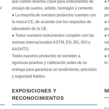
que cubren diseños clave para instrumentos de
●
N
m²
ensayo de suelos, asfalto, hormigón y cemento.
de
●
La mayoría de nuestros productos cuentan con
po
la marca CE, de acuerdo con los requisitos de
●
O
laboratorio de la UE.
gr
●
Todos nuestros instrumentos cumplen con las
●
G
normas internacionales ASTM, EN, BS, ISO y
vo
AASHTO.
en
Todos nuestros productos se someten a
●
O
rigurosas pruebas y calibración antes de su
in 
entrega para garantizar un rendimiento, precisión
y seguridad fiables.
EXPOSICIONES Y
N
RECONOCIMIENTOS
Co