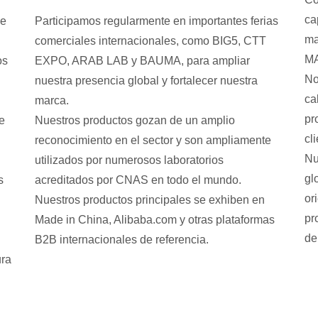
ca
de
Participamos regularmente en importantes ferias
ma
comerciales internacionales, como BIG5, CTT
MA
os
EXPO, ARAB LAB y BAUMA, para ampliar
No
nuestra presencia global y fortalecer nuestra
ca
marca.
pr
de
Nuestros productos gozan de un amplio
cl
reconocimiento en el sector y son ampliamente
Nu
utilizados por numerosos laboratorios
gl
s
acreditados por CNAS en todo el mundo.
or
Nuestros productos principales se exhiben en
pr
Made in China, Alibaba.com y otras plataformas
de
B2B internacionales de referencia.
ura