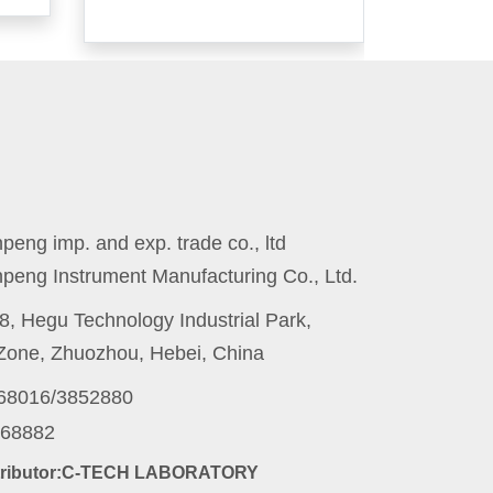
eng imp. and exp. trade co., ltd
peng Instrument Manufacturing Co., Ltd.
8, Hegu Technology Industrial Park,
one, Zhuozhou, Hebei, China
868016/3852880
868882
stributor:C-TECH LABORATORY