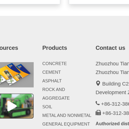
ources
Products
Contact us
Zhuozhou Tianp
CONCRETE
Zhuozhou Tian
CEMENT
ASPHALT
Building C2
ROCK AND
Development Z
AGGREGATE
+86-312-3
SOIL
+86-312-3
METAL AND NONMETAL
Authorized di
GENERAL EQUIPMENT