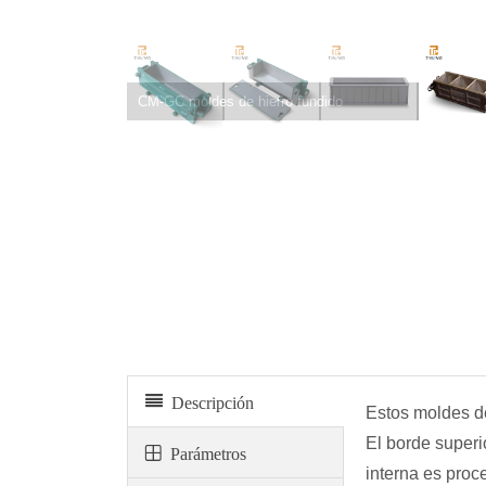
Serie CM-GP de moldes de plástico
Descripción
Estos moldes de
El borde superi
Parámetros
interna es proc