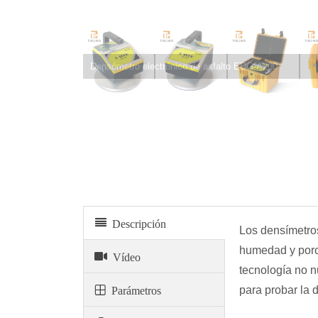
Densómetro electrónico de asfalto EDG-A200
Descripción
Los densímetros
humedad y porce
Vídeo
tecnología no n
Parámetros
para probar la 