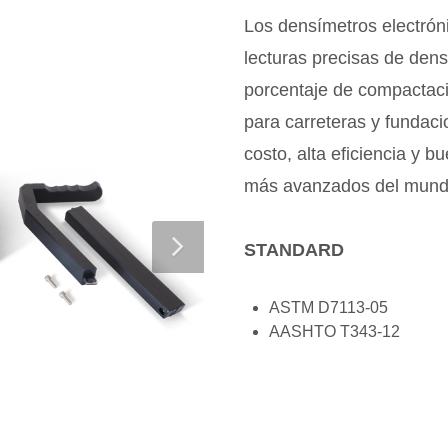
Los densímetros electrón
lecturas precisas de den
porcentaje de compactaci
para carreteras y fundacio
costo, alta eficiencia y b
más avanzados del mundo 
STANDARD
ASTM D7113-05
AASHTO T343-12