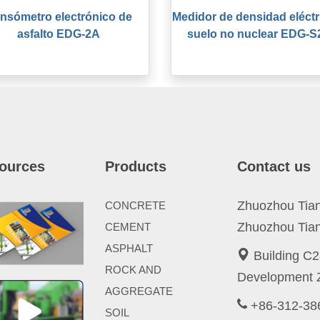
nsómetro electrónico de
Medidor de densidad eléctr
asfalto EDG-2A
suelo no nuclear EDG-S
ources
Products
Contact us
Zhuozhou Tianp
CONCRETE
Zhuozhou Tian
CEMENT
ASPHALT
Building C2
ROCK AND
Development Z
AGGREGATE
+86-312-3
SOIL