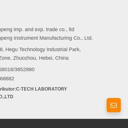
eng imp. and exp. trade co., ltd
peng Instrument Manufacturing Co., Ltd.
8, Hegu Technology Industrial Park,
one, Zhuozhou, Hebei, China
868016/3852880
868882
stributor:C-TECH LABORATORY
.,LTD