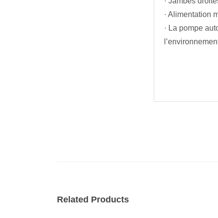
· Jambes droite
· Alimentation m
· La pompe auto
l’environnement
Related Products