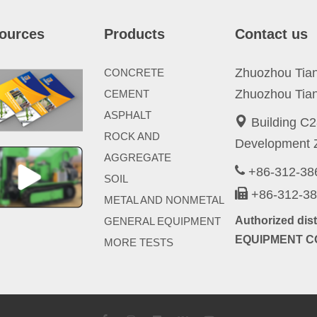
ources
Products
Contact us
Zhuozhou Tianp
CONCRETE
Zhuozhou Tian
CEMENT
ASPHALT
Building C2
ROCK AND
Development Z
AGGREGATE
+86-312-3
SOIL
+86-312-3
METAL AND NONMETAL
Authorized di
GENERAL EQUIPMENT
EQUIPMENT CO
MORE TESTS