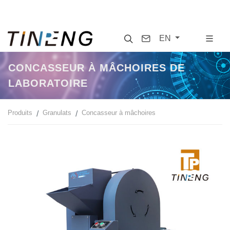
Search
Contact
EN
CONCASSEUR À MÂCHOIRES DE
LABORATOIRE
Produits
Granulats
Concasseur à mâchoires