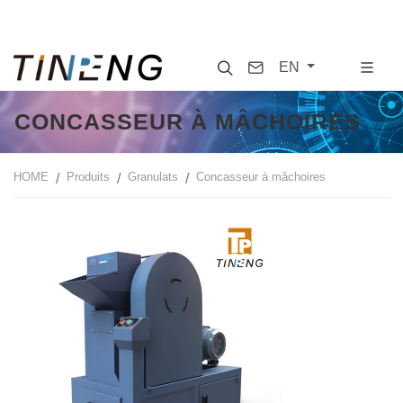
Search
Contact
EN
CONCASSEUR À MÂCHOIRES
HOME
Produits
Granulats
Concasseur à mâchoires