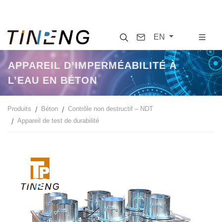
Search
Contact
EN
APPAREIL D’IMPERMÉABILITÉ À
L’EAU EN BÉTON
Produits
Béton
Contrôle non destructif – NDT
Appareil de test de durabilité