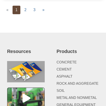
Previous
Next
«
1
2
3
»
Resources
Products
CONCRETE
CEMENT
ASPHALT
ROCK AND AGGREGATE
SOIL
METAL AND NONMETAL
GENERAL EQUIPMENT