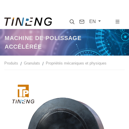
Search
Contact
EN
MACHINE DE POLISSAGE
ACCÉLÉRÉE
Produits
Granulats
Propriétés mécaniques et physiques