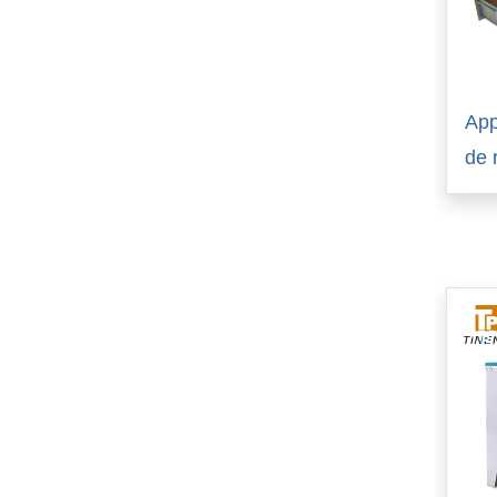
App
de 