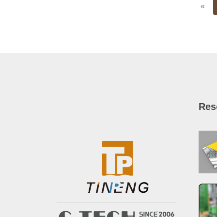
Pre
«
Res