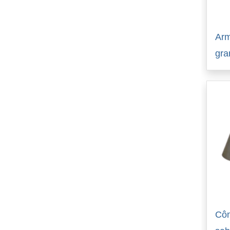
Arm
gra
Côn