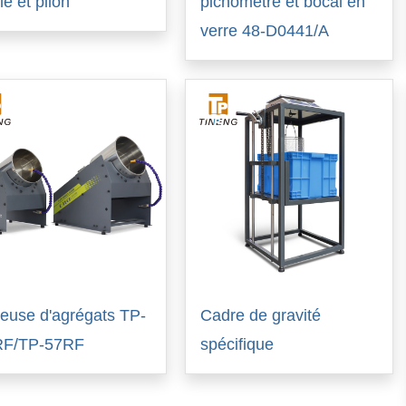
le et pilon
picnomètre et bocal en
verre 48-D0441/A
euse d'agrégats TP-
Cadre de gravité
RF/TP-57RF
spécifique