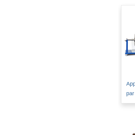
App
par