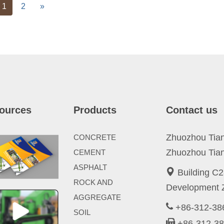
vious
Next
1
2
»
ources
Products
Contact us
Zhuozhou Tianp
CONCRETE
Zhuozhou Tian
CEMENT
ASPHALT
Building C2
ROCK AND
Development Z
AGGREGATE
+86-312-3
SOIL
+86-312-3