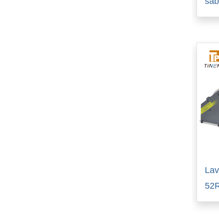
sab
Lav
52