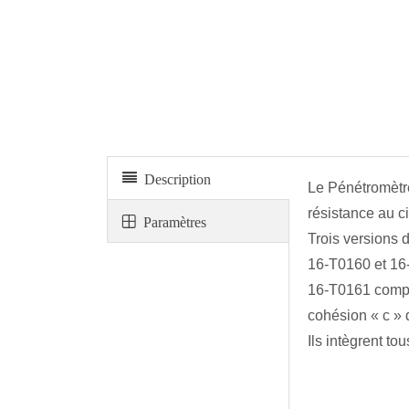
Pénétromètre de poche à cadran
Description
Le Pénétromètre
résistance au c
Paramètres
Trois versions d
16-T0160 et 16
16-T0161 complet
cohésion « c » 
Ils intègrent t