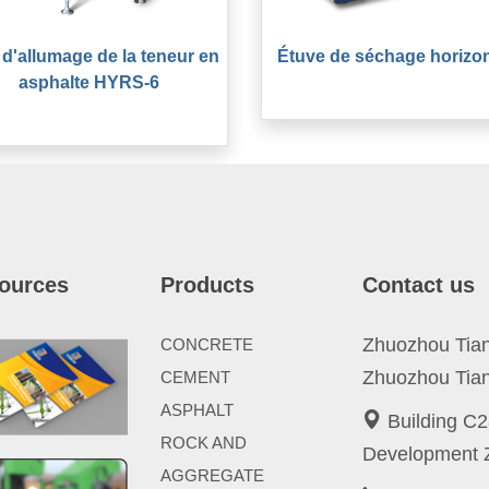
 d'allumage de la teneur en
Étuve de séchage horizon
asphalte HYRS-6
ources
Products
Contact us
Zhuozhou Tianp
CONCRETE
Zhuozhou Tian
CEMENT
ASPHALT
Building C2
ROCK AND
Development Z
AGGREGATE