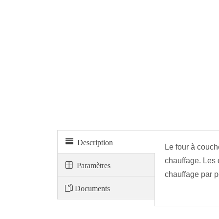
Four à couche mince pour le laminage de l'asphalte T
Description
Le four à couch
chauffage. Les c
Paramètres
chauffage par p
Documents