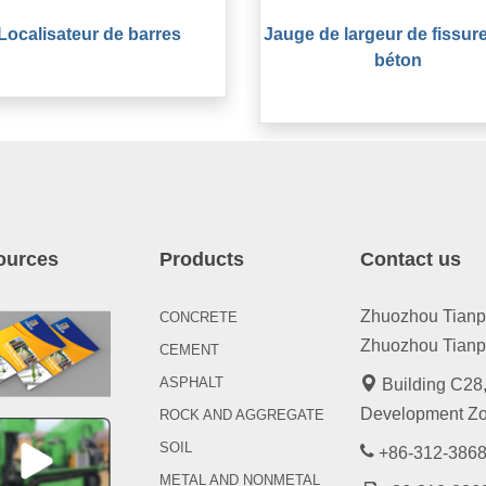
Localisateur de barres
Jauge de largeur de fissur
béton
ources
Products
Contact us
Zhuozhou Tianpen
CONCRETE
Zhuozhou Tianpe
CEMENT
ASPHALT
Building C28,
Development Zo
ROCK AND AGGREGATE
SOIL
+86-312-3868
METAL AND NONMETAL