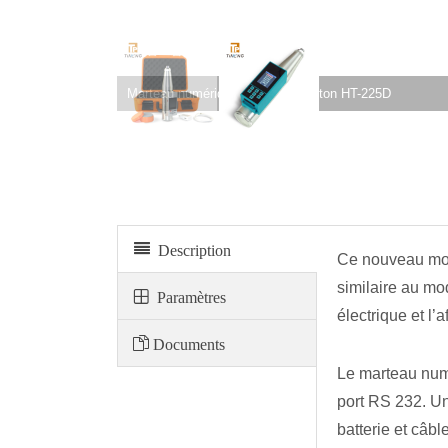
Marteau numérique d’essai de béton HT-225W
Description
Ce nouveau mod
similaire au mo
Paramètres
électrique et l’
Documents
Le marteau numé
port RS 232. Un
batterie et câble