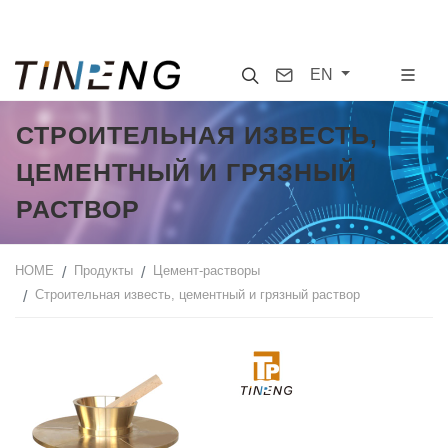
Search
Contact
EN
СТРОИТЕЛЬНАЯ ИЗВЕСТЬ,
ЦЕМЕНТНЫЙ И ГРЯЗНЫЙ
РАСТВОР
HOME
Продукты
Цемент-растворы
Строительная известь, цементный и грязный раствор