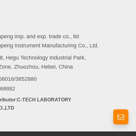
eng imp. and exp. trade co., ltd
peng Instrument Manufacturing Co., Ltd.
8, Hegu Technology Industrial Park,
one, Zhuozhou, Hebei, China
868016/3852880
868882
stributor:C-TECH LABORATORY
.,LTD