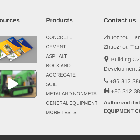
ources
Products
Contact us
Zhuozhou Tianp
CONCRETE
Zhuozhou Tian
CEMENT
ASPHALT
Building C2
ROCK AND
Development Z
AGGREGATE
+86-312-3
SOIL
+86-312-3
METAL AND NONMETAL
Authorized di
GENERAL EQUIPMENT
EQUIPMENT CO
MORE TESTS