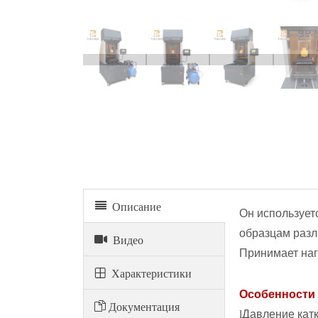
Описание
Он использует
образцам разл
Видео
Принимает наг
Xарактеристики
Особенности 
Документация
l
Давление катк