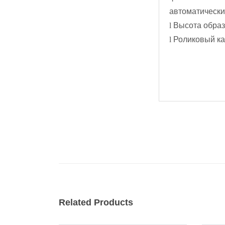
автоматически
l
Высота образц
l
Роликовый ка
Related Products