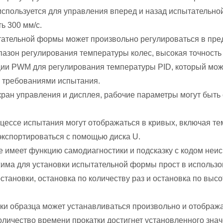
пользуется для управления вперед и назад испытательной
ь 300 мм/с.
ательной формы может произвольно регулироваться в пред
азон регулирования температуры колес, высокая точность
ии PWM для регулирования температуры PID, который мож
с требованиями испытания.
ан управления и дисплея, рабочие параметры могут быть с
ессе испытания могут отображаться в кривых, включая тем
экспортироваться с помощью диска U.
 имеет функцию самодиагностики и подсказку с кодом неис
има для установки испытательной формы прост в использов
тановки, остановка по количеству раз и остановка по выс
и образца может устанавливаться произвольно и отобража
оличество времени прокатки достигнет установленного знач