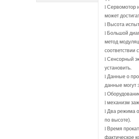
l
Сервомотор ис
может достигат
l
Высота испыт
l
Большой диап
метод модуляц
соответствии 
l
Сенсорный экр
установить.
l
Данные о проц
данные могут 
l
Оборудование
l
механизм заж
l
Два режима ос
по высоте).
l
Время прокатк
фактическое к