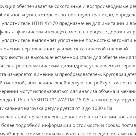
рукция обеспечивает высокоточные и воспроизводимые рез
табильности угла, которые соответствуют границам, определ
уплотнитель HTHY XY170 предназначен для имитации и во
фальта, фактически имеющего место в процессе дорожных р
уплотнитель выполняет уплотнение полностью автоматиче
иложения вертикального усилия механической головкой.
прочности из высококачественной стали для обеспечения то
ся электропневматическим цилиндром, управляемым серво
ота измеряется линейным преобразователем. Круговращате
й системой, обеспечивающей легкую настройку с точность
мерений могут использоваться для анализа объема и механи
ол до 1,16 по AASHTO T312/ASTM D6925, а также регулируетс
ертикальная нагрузка регулируется от 0 до 1000 кПа.
омплектация" представлены дополнительные опции поставк
 более подробной информации о стоимости и сроках постав
му «Запрос стоимости» или свяжитесь со специалистами н