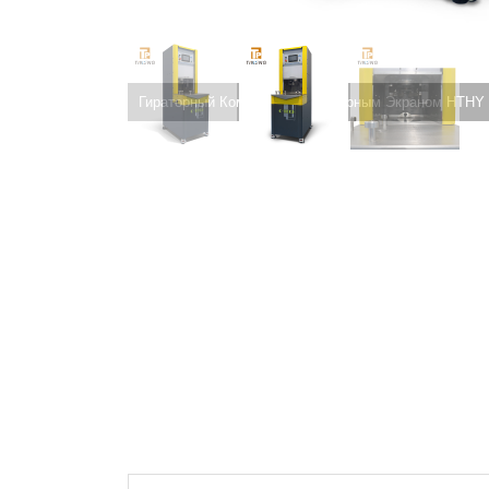
Гираторный Компактор с Сенсорным Экраном HTHY