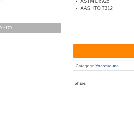
ASTM D6925
AASHTO T312
 XY170
Category:
Уплотнение
Share: