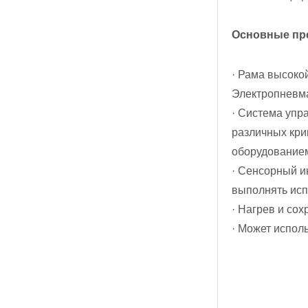
Основные п
· Рама высоко
Электропневм
· Система упр
различных кри
оборудовани
· Сенсорный и
выполнять исп
· Нагрев и со
· Может испол