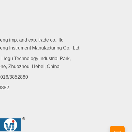
g imp. and exp. trade co., ltd
ng Instrument Manufacturing Co., Ltd.
 Hegu Technology Industrial Park,
ne, Zhuozhou, Hebei, China
016/3852880
8882