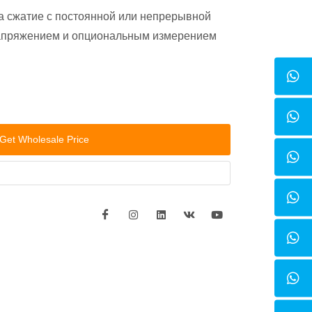
а сжатие с постоянной или непрерывной
напряжением и опциональным измерением
Get Wholesale Price