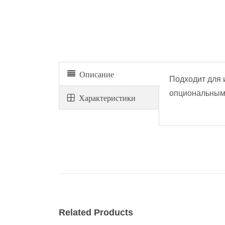
Аппарат для консолидации K0
Описание
Подходит для 
опциональным
Xарактеристики
Related Products