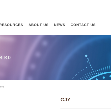
RESOURCES
ABOUT US
NEWS
CONTACT US
И K0
ние
GJY