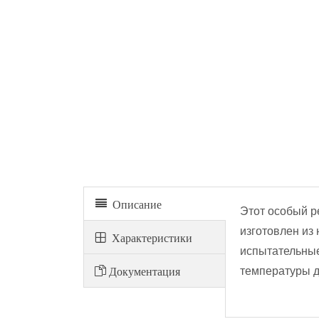
Камера ускоренного твердения
Описание
Этот особый р
изготовлен из
Xарактеристики
испытательные
Документация
температуры д