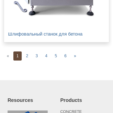
Шлифовальный станок для бетона
Previous
Next
«
1
2
3
4
5
6
»
Resources
Products
CONCRETE