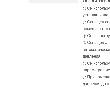
ОСОБЕННО
◎ Он использу
устанавливает
◎ Оснащен спе
помещает его 
◎ Он использу
◎ Оснащен авт
автоматически
давления.
◎ Он использу
параметров ис
◎ При помещен
давления до о