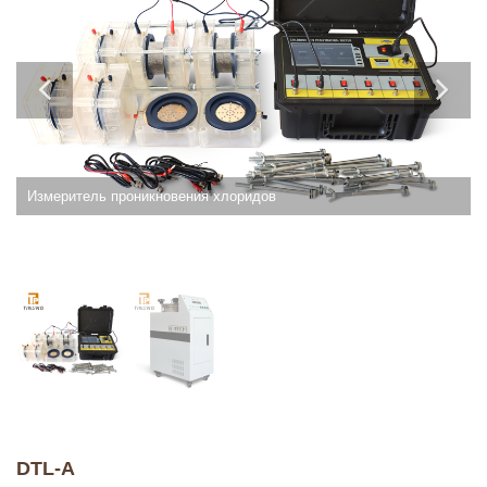
Измеритель проникновения хлоридов
DTL-A