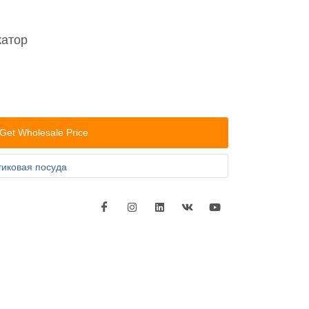
катор
Get Wholesale Price
тиковая посуда