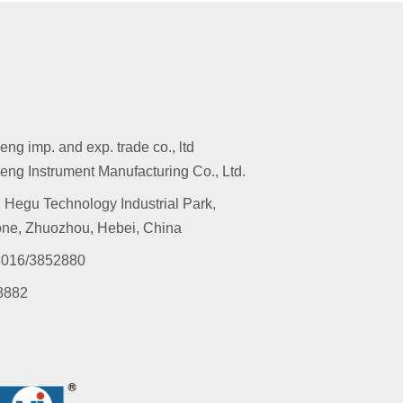
g imp. and exp. trade co., ltd
ng Instrument Manufacturing Co., Ltd.
 Hegu Technology Industrial Park,
ne, Zhuozhou, Hebei, China
016/3852880
8882