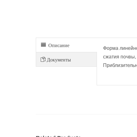
Форма линейного сжатия
Описание
Форма линейно
сжатия почвы,
Документы
Приблизительн