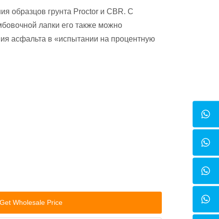
ия образцов грунта Proctor и CBR. С
бовочной лапки его также можно
ния асфальта в «испытании на процентную
Get Wholesale Price