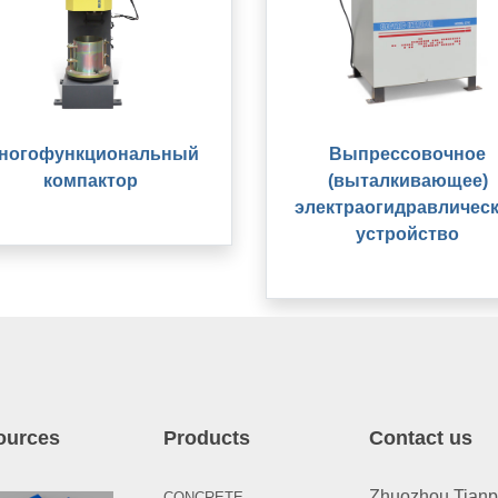
ногофункциональный
Выпрессовочное
компактор
(выталкивающее)
электрaогидравличес
устройство
ources
Products
Contact us
Zhuozhou Tianpen
CONCRETE