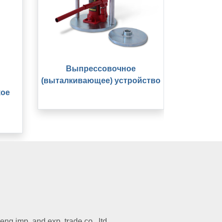
Выпрессовочное
(выталкивающее) устройство
кое
g imp. and exp. trade co., ltd