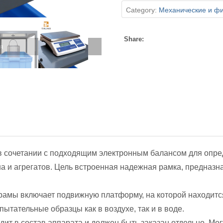
Category:
Механические и фи
Share:
я
в сочетании с подходящим электронным балансом для опре
на и агрегатов. Цель встроенная надежная рамка, предназ
рамы включает подвижную платформу, на которой находитс
ытательные образцы как в воздухе, так и в воде.
одит в состав аппарата и должен быть заказан отдельно. М