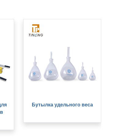
для
Бутылка удельного веса
в