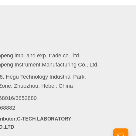
eng imp. and exp. trade co., ltd
peng Instrument Manufacturing Co., Ltd.
8, Hegu Technology Industrial Park,
one, Zhuozhou, Hebei, China
868016/3852880
868882
stributor:C-TECH LABORATORY
.,LTD