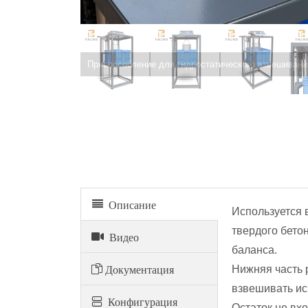
Приспособление для гидростатического взвешивани
Описание
Используется 
твердого бето
Видео
баланса.
Документация
Нижняя часть 
взвешивать исп
Конфигурация
Остаток не вх