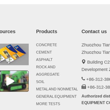
ources
Products
Contact us
Zhuozhou Tianp
CONCRETE
Zhuozhou Tian
CEMENT
ASPHALT
Building C2
ROCK AND
Development Z
AGGREGATE
+86-312-3
SOIL
+86-312-3
METAL AND NONMETAL
Authorized di
GENERAL EQUIPMENT
EQUIPMENT CO
MORE TESTS