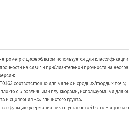
етрометр с циферблатом используется для классификации с
 прочности на сдвиг и приблизительной прочности на неогр
версии:
-T0162 соответственно для мягких и средних/твердых почв;
мплекте с 5 различными плунжерами, используемыми для оце
та и сцепления «с» глинистого грунта.
ают функцию удержания пика с установкой 0 с помощью кно