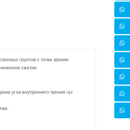
вязных грунтов с точки зрения
аниченное сжатие.
нки угла внутреннего трения «j»
пки.