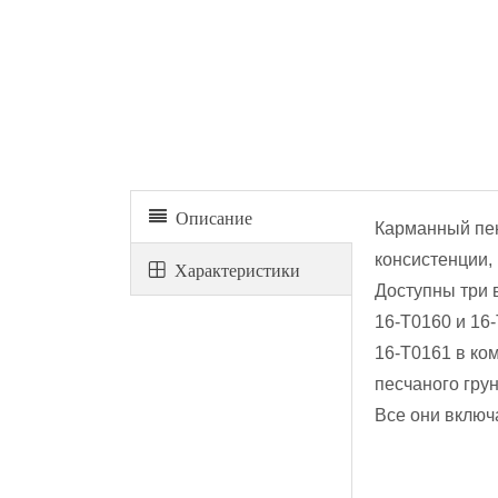
ПКарманный пенетрометр с циферблатом
Описание
Карманный пен
консистенции,
Xарактеристики
Доступны три 
16-T0160 и 16
16-T0161 в ко
песчаного грун
Все они включ