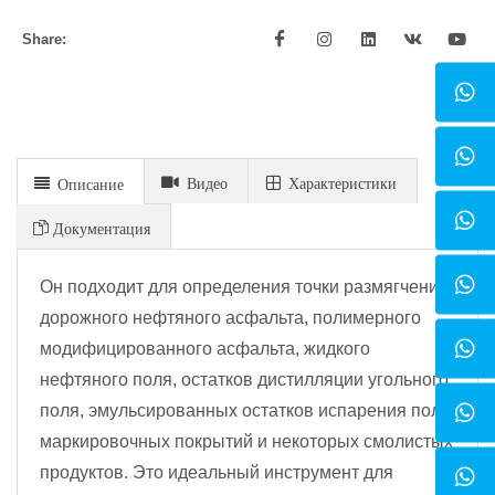
Share:
Видео
Xарактеристики
Описание
Документация
Он подходит для определения точки размягчения
дорожного нефтяного асфальта, полимерного
модифицированного асфальта, жидкого
нефтяного поля, остатков дистилляции угольного
поля, эмульсированных остатков испарения поля,
маркировочных покрытий и некоторых смолистых
продуктов. Это идеальный инструмент для