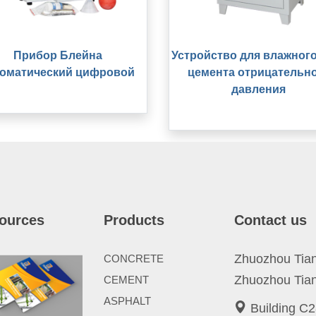
Прибор Блейна
Устройство для влажного
томатический цифровой
цемента отрицательн
давления
ources
Products
Contact us
Zhuozhou Tianp
CONCRETE
Zhuozhou Tian
CEMENT
ASPHALT
Building C2