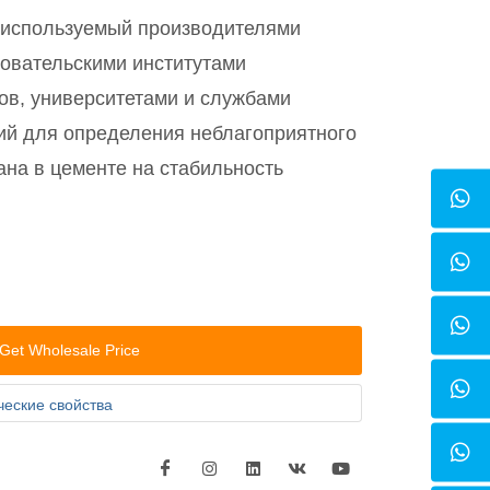
, используемый производителями
довательскими институтами
ов, университетами и службами
ний для определения неблагоприятного
ана в цементе на стабильность
Get Wholesale Price
ческие свойства