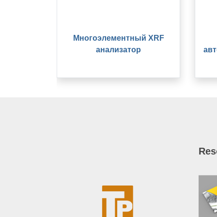
Многоэлементный XRF
анализатор
ав
Res