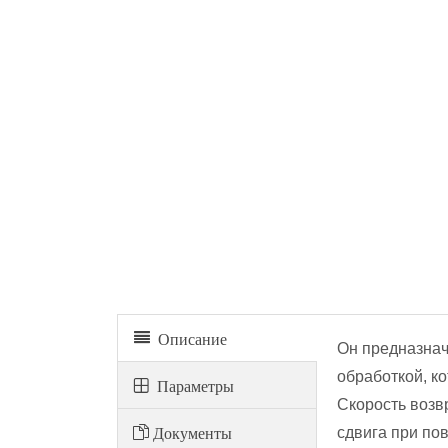
DDS-5A/DDS-5C для испытания на сдвиг грунта
Описание
Он предназнач
обработкой, к
Параметры
Скорость возв
Документы
сдвига при по