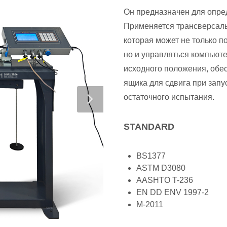
Он предназначен для опред
Применяется трансверсаль
которая может не только п
но и управляться компьюте
исходного положения, обе
ящика для сдвига при запу
остаточного испытания.
STANDARD
BS1377
ASTM D3080
AASHTO T-236
EN DD ENV 1997-2
M-2011