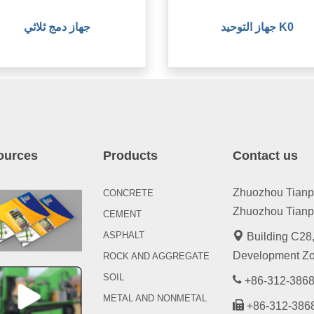
جهاز التوحيد K0
جهاز دمج ثلاثي
ources
Products
Contact us
Zhuozhou Tianpen
CONCRETE
Zhuozhou Tianpe
CEMENT
ASPHALT
Building C28,
Development Zo
ROCK AND AGGREGATE
SOIL
+86-312-3868
METAL AND NONMETAL
+86-312-386