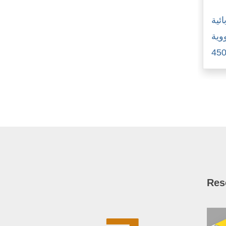
ئية
نووية
45
Res