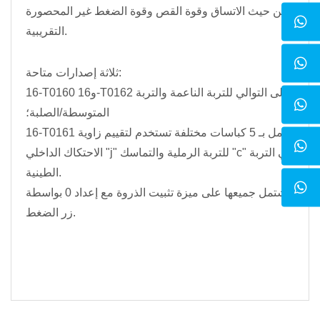
من حيث الاتساق وقوة القص وقوة الضغط غير المحصورة
التقريبية.
ثلاثة إصدارات متاحة:
16-T0160 و16-T0162 على التوالي للتربة الناعمة والتربة
المتوسطة/الصلبة؛
16-T0161 كامل بـ 5 كباسات مختلفة تستخدم لتقييم زاوية
الاحتكاك الداخلي "j" للتربة الرملية والتماسك "c" في التربة
الطينية.
تشتمل جميعها على ميزة تثبيت الذروة مع إعداد 0 بواسطة
زر الضغط.