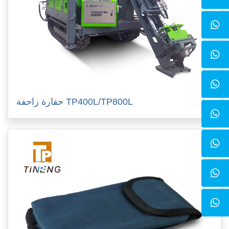
حفارة زاحفة TP400L/TP800L