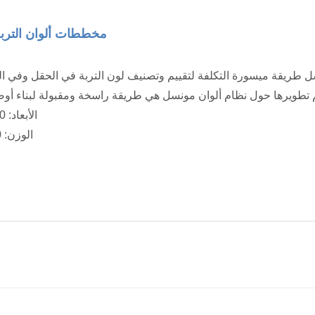
16-D1860/B مخططات ألوان الترب
ل طريقة ميسورة التكلفة لتقييم وتصنيف لون التربة في الحقل وفي ال
الأبعاد: 200×120×60 ملم
الوزن: 500 جرام (تقريبًا)