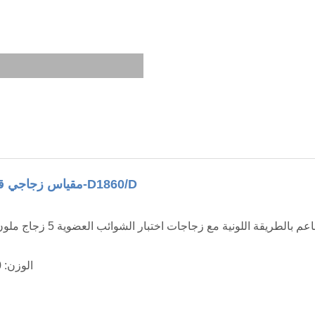
مقياس زجاجي قياسي ملون 16-D1860/D
يستخدم لتقدير الشوائب العضوية في الركام الناعم
الوزن: 150 جرام (تقريبًا)