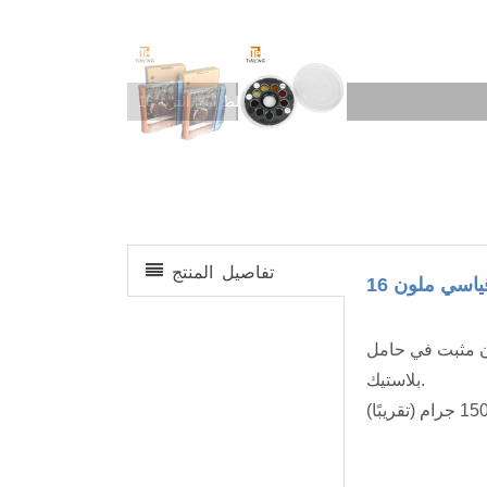
مخطط لون التربة 16-D1860/B
تفاصيل المنتج
 بالطريقة اللونية مع زجاجات اختبار الشوائب العضوية 5 زجاج ملون مثبت في حامل
بلاستيك.