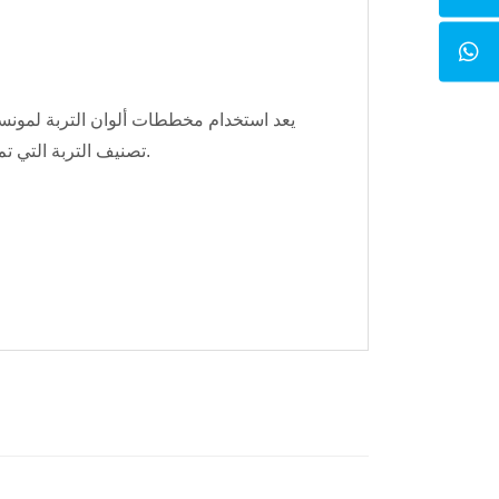
يعد استخدام مخططات ألوان التربة لمونس
تصنيف التربة التي تم تطويرها حول نظام ألوان مونسل هي طريقة راسخة ومقبولة لبناء أوصاف دقيقة للتربة.