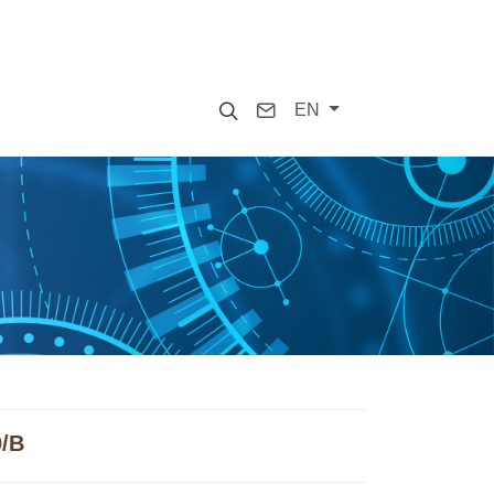
Search
Contact
EN
0/B