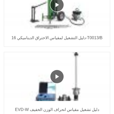
دليل التشغيل لمقياس الاختراق الديناميكي 16-T0013/B
EVD-W دليل تشغيل مقياس انحراف الوزن الخفيف