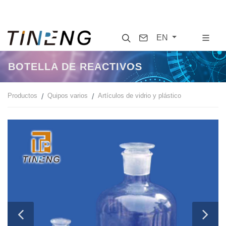
Search
Contact
EN
BOTELLA DE REACTIVOS
Productos
Quipos varios
Artículos de vidrio y plástico