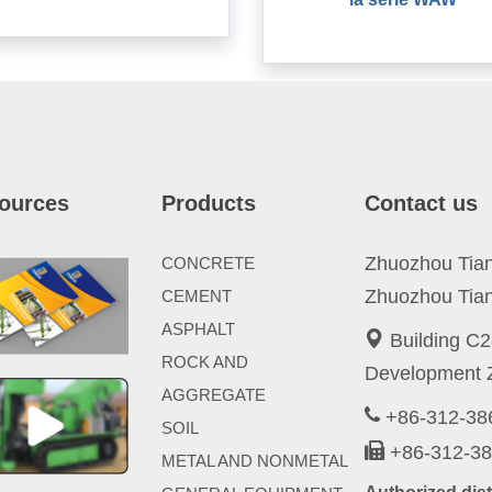
ources
Products
Contact us
Zhuozhou Tianp
CONCRETE
Zhuozhou Tian
CEMENT
ASPHALT
Building C2
ROCK AND
Development Z
AGGREGATE
+86-312-3
SOIL
+86-312-3
METAL AND NONMETAL