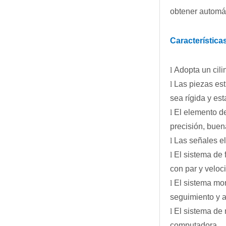
obtener automát
Característica
l
Adopta un cili
l
Las piezas est
sea rígida y est
l
El elemento de
precisión, buena
l
Las señales el
l
El sistema de 
con par y veloc
l
El sistema mon
seguimiento y a
l
El sistema de 
computadora.