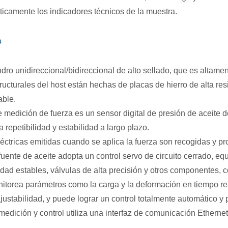
icamente los indicadores técnicos de la muestra.
s
ndro unidireccional/bidireccional de alto sellado, que es altamen
ructurales del host están hechas de placas de hierro de alta re
able.
 medición de fuerza es un sensor digital de presión de aceite de 
 repetibilidad y estabilidad a largo plazo.
éctricas emitidas cuando se aplica la fuerza son recogidas y pr
fuente de aceite adopta un control servo de circuito cerrado, eq
idad estables, válvulas de alta precisión y otros componentes, c
itorea parámetros como la carga y la deformación en tiempo re
justabilidad, y puede lograr un control totalmente automático y 
medición y control utiliza una interfaz de comunicación Etherne