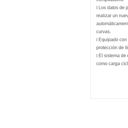
l
Los datos de 
realizar un nue
automáticamente
curvas.
l
Equipado con p
protección de lí
l
El sistema de 
como carga cícl