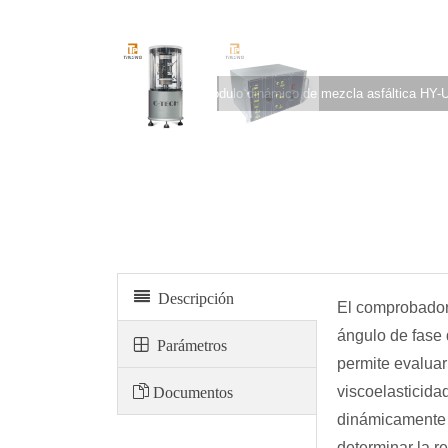
Probador de módulo dinámico de mezcla asfáltica HY
Descripción
El comprobador
ángulo de fase 
Parámetros
permite evaluar
Documentos
viscoelasticida
dinámicamente 
determinar la r