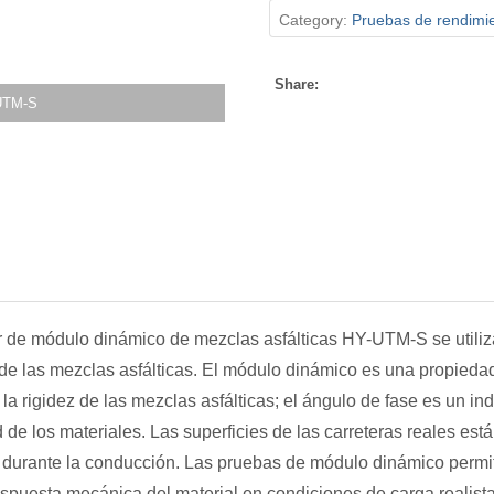
Category:
Pruebas de rendimi
Share:
-UTM-S
 de módulo dinámico de mezclas asfálticas HY-UTM-S se utiliza
de las mezclas asfálticas. El módulo dinámico es una propieda
 la rigidez de las mezclas asfálticas; el ángulo de fase es un in
d de los materiales. Las superficies de las carreteras reales est
durante la conducción. Las pruebas de módulo dinámico permit
espuesta mecánica del material en condiciones de carga realista