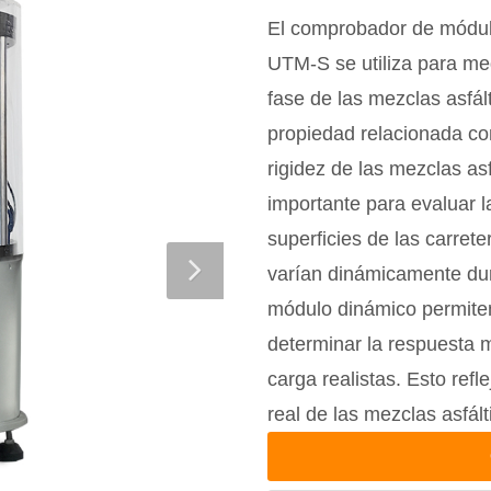
El comprobador de módul
UTM-S se utiliza para me
fase de las mezclas asfál
propiedad relacionada con
rigidez de las mezclas asf
importante para evaluar l
superficies de las carret
varían dinámicamente dur
módulo dinámico permiten
determinar la respuesta 
carga realistas. Esto refl
real de las mezclas asfál