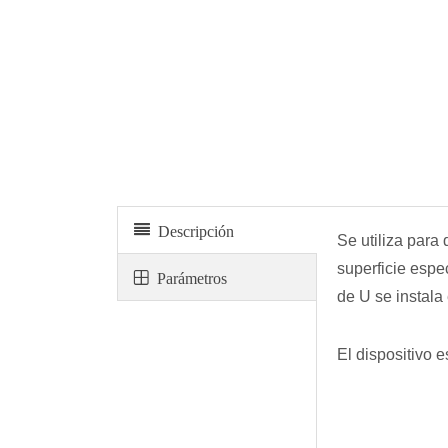
Medición electrónica de precisión Brian (permeabilidad)
Descripción
Se utiliza para
superficie espe
Parámetros
de U se instala
El dispositivo 