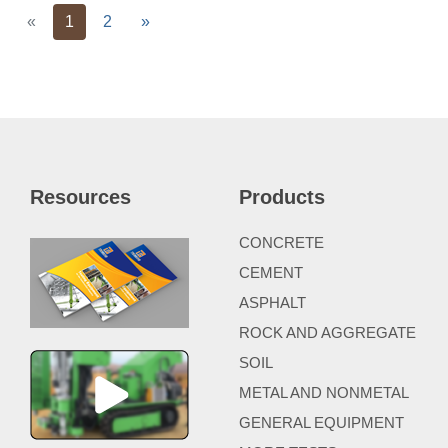
Previous
Next
«
1
2
»
Resources
Products
CONCRETE
CEMENT
ASPHALT
ROCK AND AGGREGATE
SOIL
METAL AND NONMETAL
GENERAL EQUIPMENT