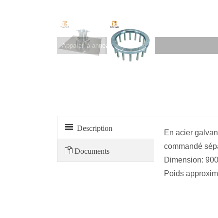
Appareil à anneau en J
Description
En acier galvan
commandé sép
Documents
Dimension: 9
Poids approxima