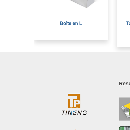
Boîte en L
T
Res