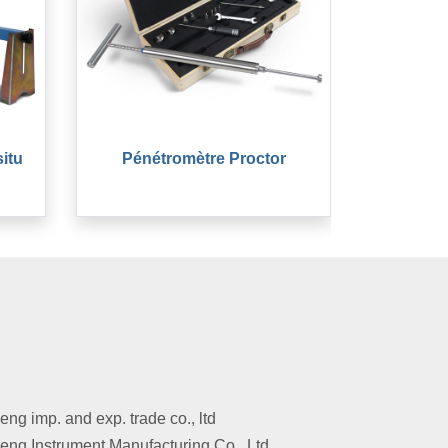
situ
Pénétromètre Proctor
g imp. and exp. trade co., ltd
ng Instrument Manufacturing Co., Ltd.