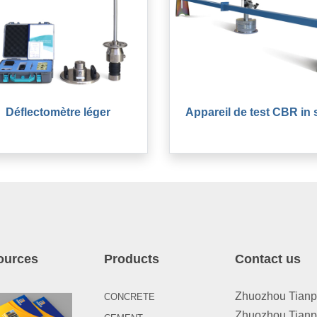
Déflectomètre léger
Appareil de test CBR in 
ources
Products
Contact us
Zhuozhou Tianpen
CONCRETE
Zhuozhou Tianpe