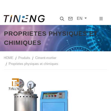
Search
Contact
EN
PROPRIETES PHYSIQUES ET
CHIMIQUES
HOME
Produits
Ciment-mortier
Proprietes physiques et chimiques