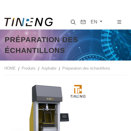
Search
Contact
EN
PRÉPARATION DES
ÉCHANTILLONS
HOME
Produits
Asphalte
Préparation des échantillons