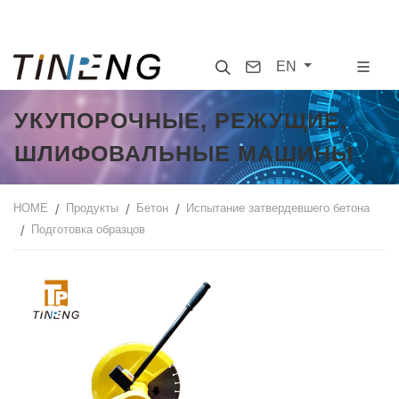
Search
Contact
EN
УКУПОРОЧНЫЕ, РЕЖУЩИЕ,
ШЛИФОВАЛЬНЫЕ МАШИНЫ
HOME
Продукты
Бетон
Испытание затвердевшего бетона
Подготовка образцов